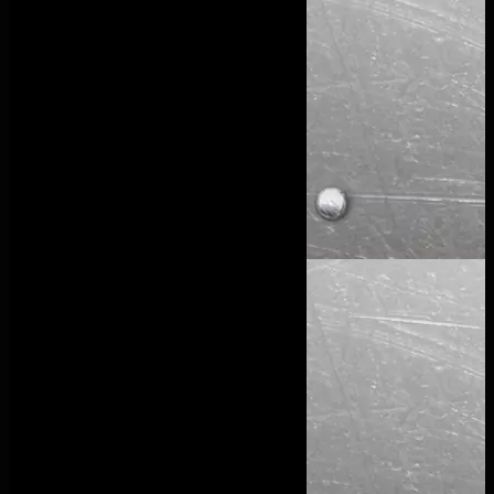
Garde-Corps
Escaliers
Verrières
Fermetures extérieures
Maintenance industrielle
Galerie
Actualités
Contact
Nous contacter
+352 661 237 980
+352 27 75 78 75
info@all-inmetal.lu
secretariat@all-inmetal.lu
Langues parlées
Français
Luxembourgeois
Portugais
Anglais
Devis en ligne
Nous trouver