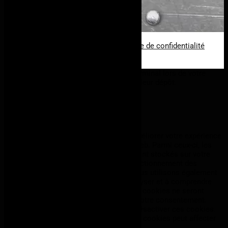
11, Z.I. Hahneboesch
L-4562 Niederkorn
Luxembourg
© tous droits réservés
plan du site
-
mentions légales
-
politique de confidentialité
Site propulsé par
INOVA WEB
Ce site dépose des cookies sur votre terminal lors de votre
visite. Vous pouvez accepter ou refuser leur dépôt.
J'accepte
Je refuse
En savoir plus
Fermer
Ce site Web utilise des cookies pour améliorer votre expérience
pendant que vous naviguez sur le site Web. Parmi ceux-ci, les
cookies classés comme nécessaires sont stockés sur votre
navigateur car ils sont essentiels au fonctionnement des
fonctionnalités de base du site Web. Nous utilisons également
des cookies tiers qui nous aident à analyser et à comprendre
comment vous utilisez ce site Web. Ces cookies ne seront
stockés dans votre navigateur qu'avec votre consentement.
Vous avez également la possibilité de désactiver ces cookies.
Mais la désactivation de certains de ces cookies peut affecter
votre expérience de navigation.