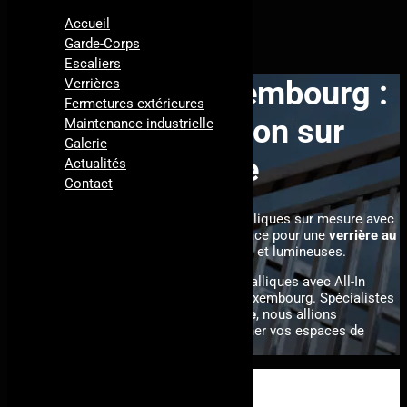
Accueil
Garde-Corps
Escaliers
Verrière au Luxembourg :
Verrières
Fermetures extérieures
une installation sur
Maintenance industrielle
Galerie
mesure
Actualités
Contact
Explorez l'excellence des verrières métalliques sur mesure avec
All-In Métal. Nous sommes votre référence pour une
verrière au
Luxembourg
et autres créations uniques et lumineuses.
Plongez dans l'univers des verrières métalliques avec All-In
Métal, votre partenaire d'exception au Luxembourg. Spécialistes
dans la création de
verrières sur mesure
, nous allions
fonctionnalité et esthétisme pour illuminer vos espaces de
manière singulière.