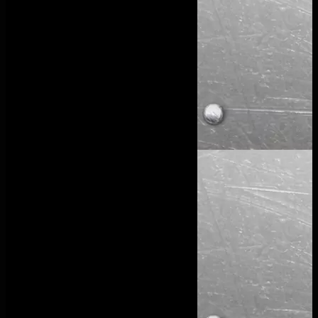
Nous suivre
Suivre
Suivre
Suivre
Navigation
Accueil
Garde-Corps
Escaliers
Verrières
Fermetures extérieures
Maintenance industrielle
Galerie
Actualités
Contact
Nous contacter