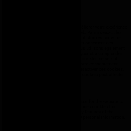
J'accepte
Je refuse
En savoir plus
Fermer
Ce site Web utilise des cookies pour améliorer votre expérience
pendant que vous naviguez sur le site Web. Parmi ceux-ci, les
cookies classés comme nécessaires sont stockés sur votre
navigateur car ils sont essentiels au fonctionnement des
fonctionnalités de base du site Web. Nous utilisons également
des cookies tiers qui nous aident à analyser et à comprendre
comment vous utilisez ce site Web. Ces cookies ne seront
stockés dans votre navigateur qu'avec votre consentement.
Vous avez également la possibilité de désactiver ces cookies.
Mais la désactivation de certains de ces cookies peut affecter
votre expérience de navigation.
Necessary
Necessary
Toujours activé
Necessary cookies are absolutely essential for the website to
function properly. This category only includes cookies that
ensures basic functionalities and security features of the
website. These cookies do not store any personal information.
Non-necessary
Non-necessary