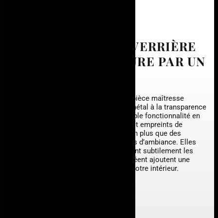
LES ATOUTS D’UNE VERRIÈRE
RÉALISÉE SUR MESURE PAR UN
SPÉCIALISTE
La verrière métallique est une véritable pièce maîtresse
architecturale, alliant la robustesse du métal à la transparence
délicate du verre. Elle transcende la simple fonctionnalité en
créant des
espaces lumineux
, élégants et empreints de
caractère. Les verrières métalliques, bien plus que des
séparateurs d’espace, sont des créateurs d’ambiance. Elles
offrent une vue dégagée tout en délimitant subtilement les
espaces. Les jeux de lumière qu’elles créent ajoutent une
dimension esthétique et chaleureuse à votre intérieur.