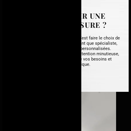
POURQUOI CHOISIR UNE
VERRIÈRE SUR MESURE ?
Opter pour une verrière sur mesure, c’est faire le choix de
l’harmonie parfaite. All-In Métal, en tant que spécialiste,
excelle dans la création de verrières personnalisées.
Chaque projet est abordé avec une attention minutieuse,
garantissant une fusion parfaite entre vos besoins et
notre savoir-faire, pour un résultat unique.