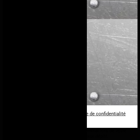
+352 661 237 980
+352 27 75 78 75
info@all-inmetal.lu
secretariat@all-inmetal.lu
Langues parlées
Français
Luxembourgeois
Portugais
Anglais
Devis en ligne
Nous trouver
11, Z.I. Hahneboesch
L-4562 Niederkorn
Luxembourg
© tous droits réservés
plan du site
-
mentions légales
-
politique de confidentialité
Site propulsé par
INOVA WEB
Ce site dépose des cookies sur votre terminal lors de votre
visite. Vous pouvez accepter ou refuser leur dépôt.