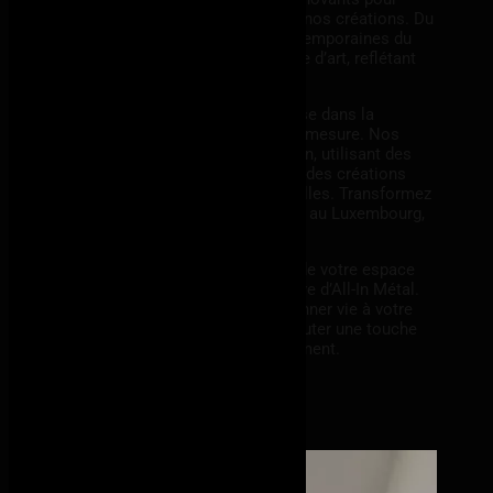
intégrer des éléments surprenants dans nos créations. Du
mariage subtil du bois aux touches contemporaines du
béton, chaque verrière devient une œuvre d’art, reflétant
votre style unique.
All-In Métal se distingue par son expertise dans la
conception de verrières métalliques sur mesure. Nos
artisans qualifiés travaillent avec passion, utilisant des
matériaux de haute qualité pour garantir des créations
durables et esthétiquement exceptionnelles. Transformez
votre espace avec nos verrières uniques au Luxembourg,
véritables pièces d’art métallique.
Faites de la lumière un élément central de votre espace
avec les verrières métalliques sur mesure d’All-In Métal.
Contactez-nous dès aujourd’hui pour donner vie à votre
projet de
verrière au Luxembourg
et ajouter une touche
d’élégance lumineuse à votre environnement.
Demander mon devis